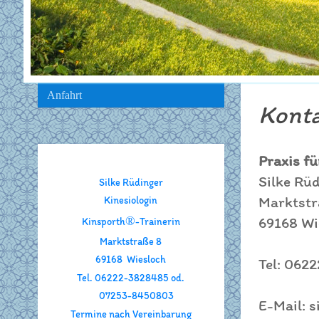
Anfahrt
Kont
Praxis fü
Silke Rü
Silke Rüdinger
Marktstr
Kinesiologin
®
69168 Wi
Kinsporth
-Trainerin
Marktstraße 8
69168 Wiesloch
Tel: 062
Tel. 06222-3828485 od.
07253-8450803
E-Mail: 
Termine nach Vereinbarung