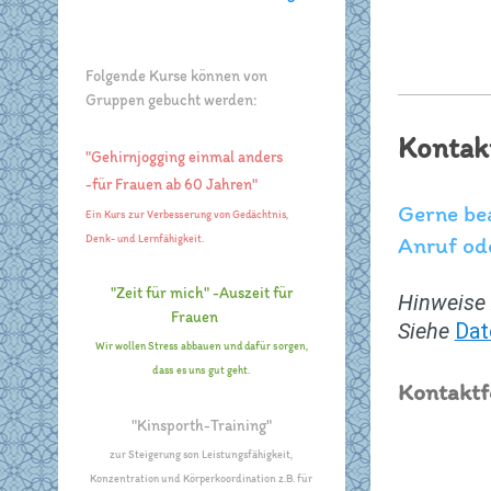
Folgende Kurse können von
Gruppen gebucht werden:
Kontakt
"Gehirnjogging einmal anders
-für Frauen ab 60 Jahren"
Gerne bea
Ein Kurs zur Verbesserung von Gedächtnis,
Anruf ode
Denk- und Lernfähigkeit.
"Zeit für mich" -Auszeit für
Hinweise 
Frauen
Siehe
Dat
Wir wollen Stress abbauen und dafür sorgen,
dass es uns gut geht.
Kontaktf
"Kinsporth-Training"
zur Steigerung son Leistungsfähigkeit,
Konzentration und Körperkoordination z.B. für