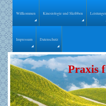
Willkommen
Kinesiologie und Skribben
Leistunge
Impressum
Datenschutz
Praxis 