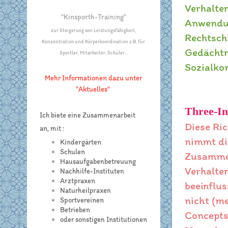
Verhalte
"Kinsporth-Training"
Anwendung
zur Steigerung son Leistungsfähigkeit,
Rechtsch
Konzentration und Körperkoordination z.B. für
Gedächtn
Sportler, Mitarbeiter, Schüler...
Sozialko
Mehr Informationen dazu unter
"Aktuelles"
Three-I
Ich biete eine Zusammenarbeit
Diese Ric
an, mit :
nimmt di
Kindergärten
Schulen
Zusammen
Hausaufgabenbetreuung
Verhalte
Nachhilfe-Instituten
Arztpraxen
beeinflus
Naturheilpraxen
nicht (me
Sportvereinen
Betrieben
Concepts"
oder sonstigen Institutionen