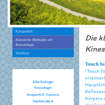
Kinsporth®
Die k
Klassische Methoden der
Kinesiologie
Kines
Skribben
Touch fo
"Touch fo
orientier
Silke Rüdinger
Hauptsch
Kinesiologin
Reflexzon
®
Kinsporth
-Trainerin
Körpers v
Marktstraße 8
der Energ