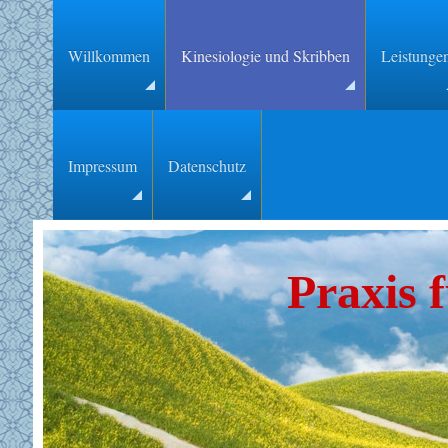
Willkommen
Kinesiologie und Skribben
Leistunge
Impressum
Datenschutz
Praxis 