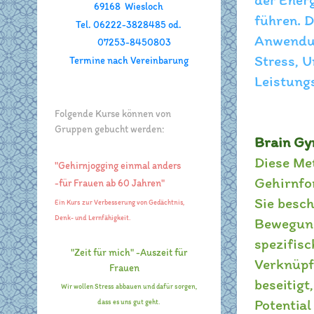
69168 Wiesloch
führen. D
Tel. 06222-3828485 od.
Anwendun
07253-8450803
Stress, 
Termine nach Vereinbarung
Leistungs
Folgende Kurse können von
Gruppen gebucht werden:
Brain G
Diese Me
"Gehirnjogging einmal anders
Gehirnfo
-für Frauen ab 60 Jahren"
Sie besc
Ein Kurs zur Verbesserung von Gedächtnis,
Denk- und Lernfähigkeit.
Bewegung
spezifis
"Zeit für mich" -Auszeit für
Verknüpf
Frauen
beseitigt
Wir wollen Stress abbauen und dafür sorgen,
Potentia
dass es uns gut geht.