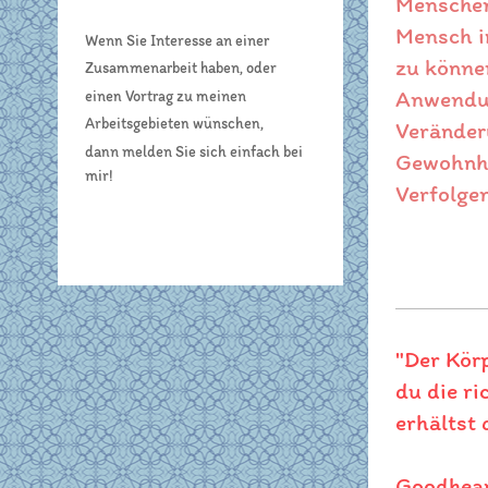
Menschen 
Mensch in
Wenn Sie Interesse an einer
zu könne
Zusammenarbeit haben, oder
Anwendun
einen Vortrag zu meinen
Arbeitsgebieten wünschen,
Veränder
dann melden Sie sich
einfach bei
Gewohnhe
mir!
Verfolgen
"Der Körp
du die ri
erhältst 
Goodhea